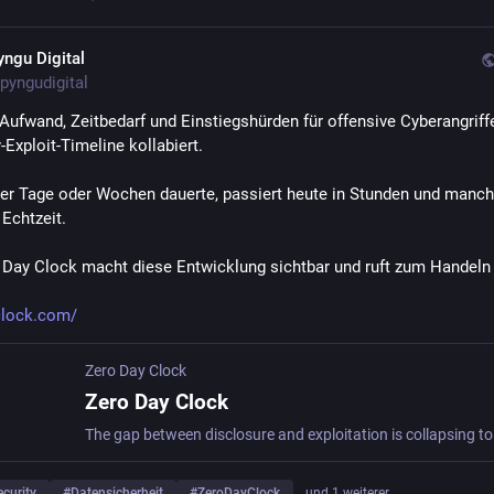
yngu Digital
pyngudigital
 Aufwand, Zeitbedarf und Einstiegshürden für offensive Cyberangriffe
-Exploit‑Timeline kollabiert.
er Tage oder Wochen dauerte, passiert heute in Stunden und manch
 Echtzeit.
 Day Clock macht diese Entwicklung sichtbar und ruft zum Handeln 
clock.com/
Zero Day Clock
Zero Day Clock
The gap between disclosure and exploitation is collapsing to
curity
#
Datensicherheit
#
ZeroDayClock
… und 1 weiterer