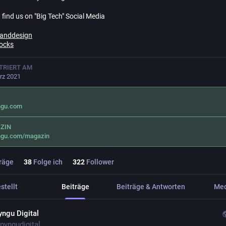
 find us on "Big Tech" Social Media
yanddesign
ocks
TRIERT AM
rz 2021
ngu.com
ZIN
ngu.com/magazin
räge
38
Folge ich
322
Follower
stellt
Beiträge
Beiträge & Antworten
Me
yngu Digital
pyngudigital