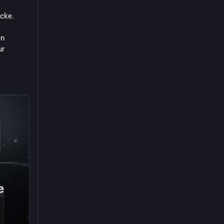
ecke.
n 
r 