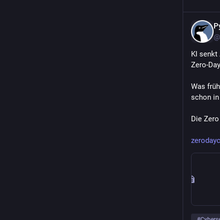
P
@
KI senkt
Zero-Day
Was früh
schon in
Die Zero
zeroday
#
Cyberse