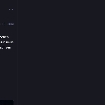
15. Juni
benen 
zin neue 
wachsen 
 