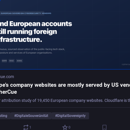
cue.com
pe's company websites are mostly served by US ven
pherCue
ting
#
DigitaleSouveränität
#
DigitalSovereignty
1
0