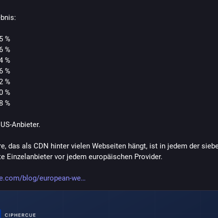
bnis:
,5 %
,6 %
,4 %
,6 %
,2 %
,0 %
,8 %
 US-Anbieter.
re, das als CDN hinter vielen Webseiten hängt, ist in jedem der siebe
te Einzelanbieter vor jedem europäischen Provider.
ue.com/blog/european-we