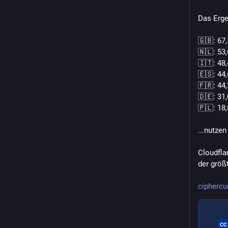
Das Erge
🇬🇧: 67
🇳🇱: 53
🇮🇹: 48
🇪🇸: 44
🇫🇷: 44
🇩🇪: 31
🇵🇱: 18
...nutzen
Cloudfla
der größ
cipherc