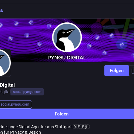
ck
Folgen
Digital
igital
social.pyngu.com
r
social.pyngu.com
Folgen
eine junge Digital Agentur aus Stuttgart 🇩🇪🇪🇺
en für Privacy & Design