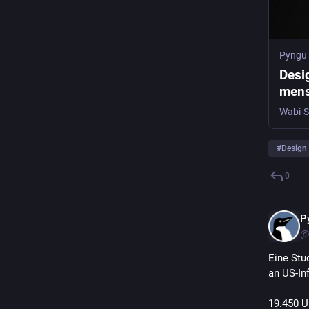
Pyngu 
Desi
mens
#
Design
0
P
@
Eine Stu
an US-Inf
19.450 U