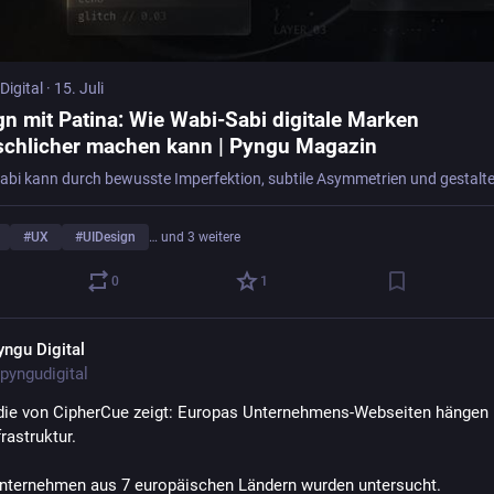
Digital
·
15. Juli
gn mit Patina: Wie Wabi‑Sabi digitale Marken
chlicher machen kann | Pyngu Magazin
#
UX
#
UIDesign
… und 3 weitere
0
1
yngu Digital
pyngudigital
die von CipherCue zeigt: Europas Unternehmens-Webseiten hängen 
rastruktur.
nternehmen aus 7 europäischen Ländern wurden untersucht.