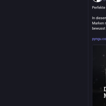
Perfekte 
In diese
Marken m
bewusst 
pyngu.c