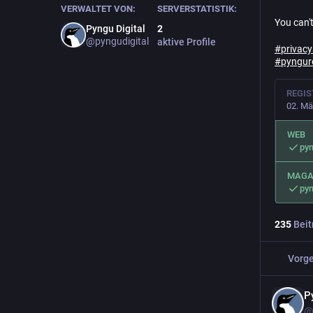
VERWALTET VON:
SERVERSTATISTIK:
You can't
Pyngu Digital
2
@pyngudigital
aktive Profile
#
privac
#
pyngur
REGIS
02. Mä
WEB
py
MAGA
py
235
Beit
Vorge
P
@