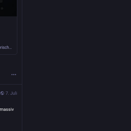
Wabi‑Sabi kann durch bewusste Imperfektion, subtile Asymmetrien und gestalterische Zurückhaltung Interfaces wieder menschlicher und unverwechselbarer machen können.
7. Juli
massiv 