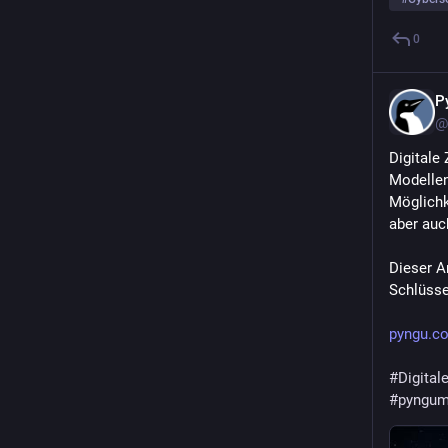
0
P
@
Digitale
Modellen
Möglichk
aber auc
Dieser A
Schlüsse
pyngu.co
#
Digital
#
pyngum