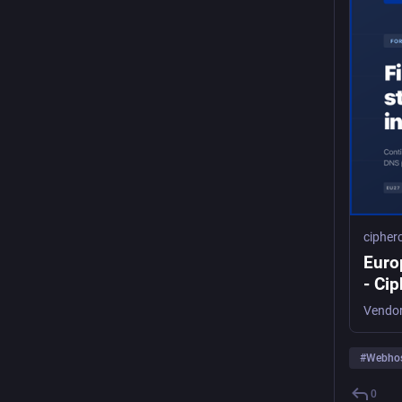
cipher
Euro
- Ci
#
Webhos
0